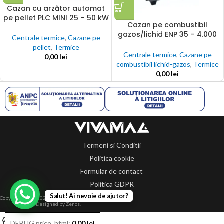
Cazan cu arzător automat
pe pellet PLC MINI 25 – 50 kW
Cazan pe combustibil
gazos/lichid ENP 35 – 4.000
Centrale termice
,
Cazane pe
kW
pellet
,
Termice
Centrale termice
,
Cazane pe
0,00
lei
combustibil lichid-gazos
,
Termice
0,00
lei
Termeni si Conditii
Politica cookie
Formular de contact
Politica GDPR
Salut! Ai nevoie de ajutor?
Copyright 2014-2024 © Toate drepturile rezervate.
Designed by Zenos.
0
DEBUG price_html:
0,00
lei