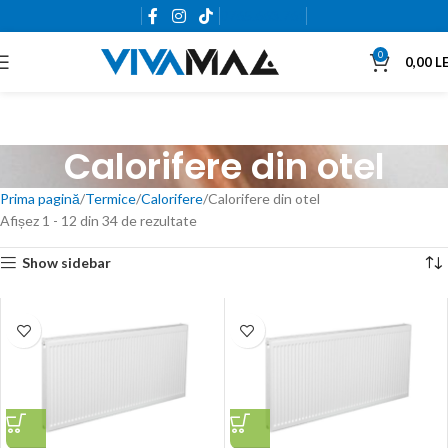
0765.663.761
0
0,00
LE
Calorifere din otel
Prima pagină
Termice
Calorifere
Calorifere din otel
Afișez 1 - 12 din 34 de rezultate
Show sidebar