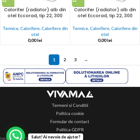
Calorifer (radiator) alb din
Calorifer (radiator) alb din
otel Eccorad, tip 22, 300
otel Eccorad, tip 22, 300
x600, 719w, accesorii incluse
x800, 958w, accesorii incluse
Termice
,
Calorifere
,
Calorifere din
Termice
,
Calorifere
,
Calorifere din
otel
otel
0,00
lei
0,00
lei
1
2
3
→
Termeni si Conditii
Politica cookie
Formular de contact
Politica GDPR
Salut! Ai nevoie de ajutor?
Copyright 2014-2024 © Toate drepturile rezervate.