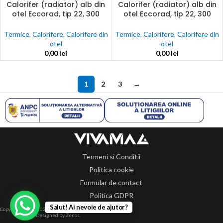
Calorifer (radiator) alb din
Calorifer (radiator) alb din
otel Eccorad, tip 22, 300
otel Eccorad, tip 22, 300
x600, 719w, accesorii incluse
x800, 958w, accesorii incluse
Termice
,
Calorifere
,
Calorifere din
Termice
,
Calorifere
,
Calorifere din
otel
otel
0,00
lei
0,00
lei
1
2
3
→
Termeni si Conditii
Politica cookie
Formular de contact
Politica GDPR
Salut! Ai nevoie de ajutor?
Copyright 2014-2024 © Toate drepturile rezervate.
Designed by Zenos.