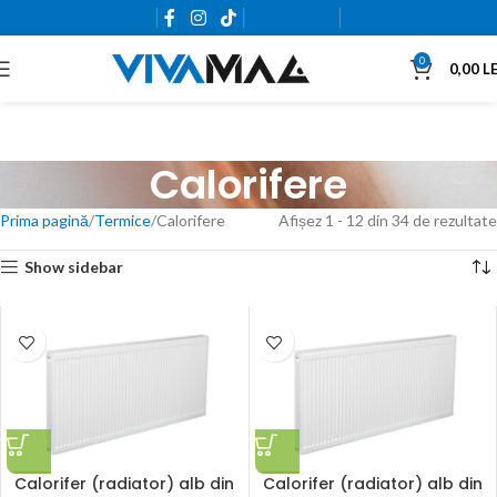
0765.663.761
0
0,00
LE
Calorifere
Prima pagină
Termice
Calorifere
Afișez 1 - 12 din 34 de rezultate
Show sidebar
Calorifer (radiator) alb din
Calorifer (radiator) alb din