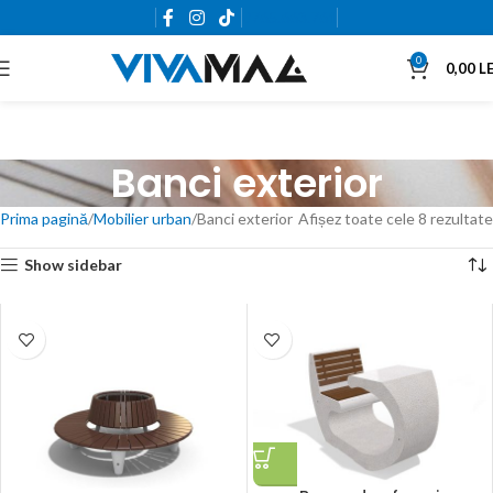
0765.663.761
0
0,00
LE
Banci exterior
Prima pagină
Mobilier urban
Banci exterior
Afișez toate cele 8 rezultate
Show sidebar