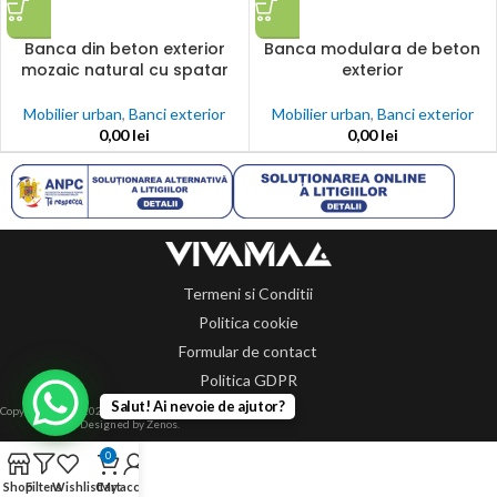
Banca din beton exterior
Banca modulara de beton
mozaic natural cu spatar
exterior
Mobilier urban
,
Banci exterior
Mobilier urban
,
Banci exterior
0,00
lei
0,00
lei
Termeni si Conditii
Politica cookie
Formular de contact
Politica GDPR
Salut! Ai nevoie de ajutor?
Copyright 2014-2024 © Toate drepturile rezervate.
Designed by Zenos.
0
Shop
Filters
Wishlist
Cart
My account