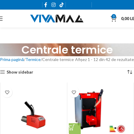
0765.663.761
0
0,00
LE
Centrale termice
Prima pagină
Termice
Centrale termice
Afișez 1 - 12 din 42 de rezultate
Show sidebar