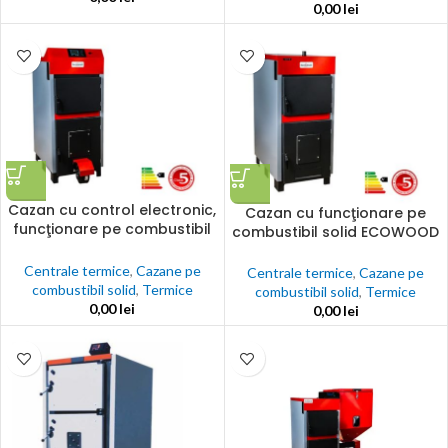
0,00
lei
Cazan cu control electronic,
Cazan cu funcţionare pe
funcţionare pe combustibil
combustibil solid ECOWOOD
solid ECOWOOD PLUS 25 –
STANDARD 25 – 100 kW
100 kW
Centrale termice
,
Cazane pe
Centrale termice
,
Cazane pe
combustibil solid
,
Termice
combustibil solid
,
Termice
0,00
lei
0,00
lei