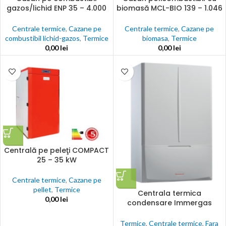
gazos/lichid ENP 35 – 4.000
biomasă MCL-BIO 139 – 1.046
kW
kW
Centrale termice
,
Cazane pe
Centrale termice
,
Cazane pe
combustibil lichid-gazos
,
Termice
biomasa
,
Termice
0,00
lei
0,00
lei
Centrală pe peleţi COMPACT
25 – 35 kW
Centrale termice
,
Cazane pe
pellet
,
Termice
Centrala termica
0,00
lei
condensare Immergas
VICTRIX 12 kW TT Plus – fara
incalzire
Termice
,
Centrale termice
,
Fara