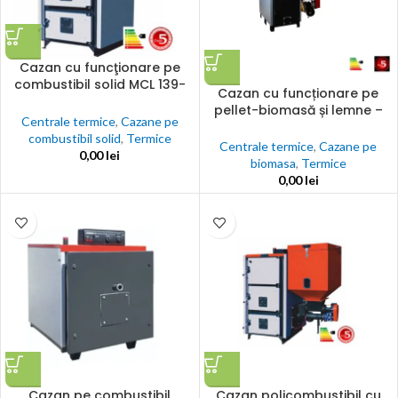
Cazan cu funcţionare pe
combustibil solid MCL 139-
Cazan cu funcționare pe
1.046 kW
pellet-biomasă și lemne –
Centrale termice
,
Cazane pe
ECOBIO 25-100 kW
combustibil solid
,
Termice
Centrale termice
,
Cazane pe
0,00
lei
biomasa
,
Termice
0,00
lei
Cazan pe combustibil
Cazan policombustibil cu