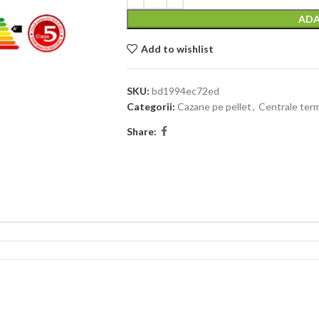
ADA
Add to wishlist
SKU:
bd1994ec72ed
Categorii:
Cazane pe pellet
,
Centrale ter
Share: