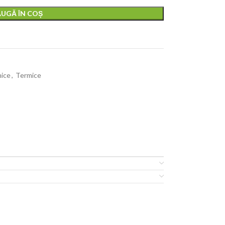
UGĂ ÎN COȘ
mice
,
Termice