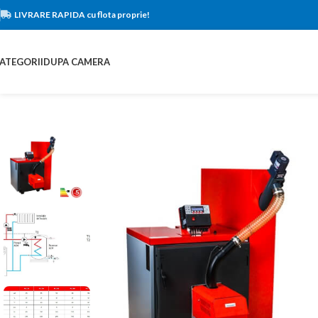
LIVRARE RAPIDA cu flota proprie!
ATEGORII
DUPA CAMERA