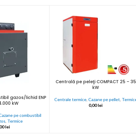
une
nta
ectate
C
nalogice
Centrală pe peleţi COMPACT 25 – 35
ADAUGĂ ÎN COȘ
kW
j
bil gazos/lichid ENP
Centrale termice
,
Cazane pe pellet
,
Termic
4.000 kW
0,00
lei
Cazane pe combustibil
zos
,
Termice
,00
lei