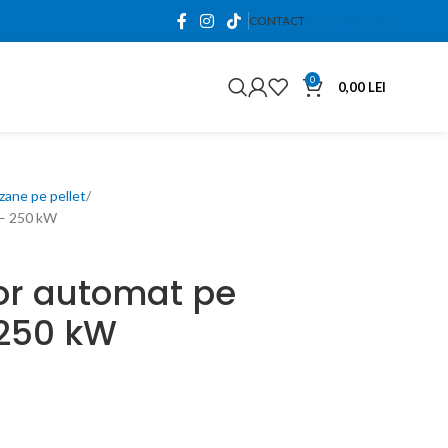
0765.663.761
CONTACT
0
0,00
LEI
zane pe pellet
 – 250 kW
or automat pe
 250 kW