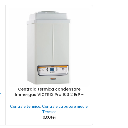
Centrala termica condensare
Centrala 
ADAUGĂ ÎN COȘ
ADAUGĂ ÎN COȘ
e
Immergas VICTRIX Pro 100 2 ErP –
Immergas VI
putere medie
pu
Centrale termice
,
Centrale cu putere medie
,
Centrale termice
Termice
0,00
lei