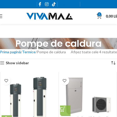
0765.663.761
0
0,00
LE
Pompe de caldura
Prima pagină
Termice
Pompe de caldura
Afișez toate cele 4 rezultate
Show sidebar