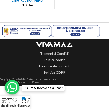
vane
,
Robineti PEHD
0,00
lei
Termeni si Conditii
Politica cookie
Formular de contact
Politica GDPR
Copyright 2014-2024 © Toate drepturile rezervate.
Designed by Zenos.
Salut! Ai nevoie de ajutor?
0
Shop
Filters
Wishlist
Cart
My account