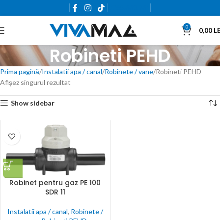
0765.663.761
0
0,00
LE
Robineti PEHD
Prima pagină
Instalatii apa / canal
Robinete / vane
Robineti PEHD
Afișez singurul rezultat
Show sidebar
Robinet pentru gaz PE 100
SDR 11
Instalatii apa / canal
,
Robinete /