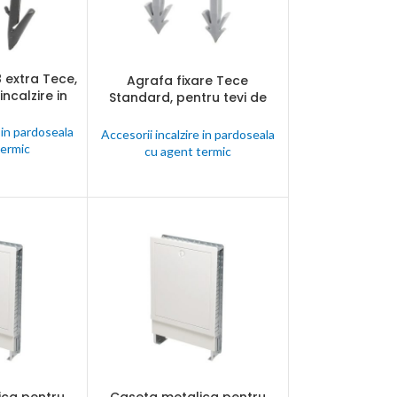
 extra Tece,
Agrafa fixare Tece
T
CITEȘTE MAI MULT
incalzire in
Standard, pentru tevi de
cu agent
incalzire in pardoseala cu
0 mm, cutie
agent termic, 14 – 20 mm,
 in pardoseala
Accesorii incalzire in pardoseala
cati
cutie 300 bucati
termic
cu agent termic