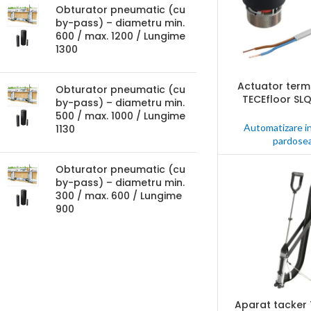
Obturator pneumatic (cu
by-pass) – diametru min.
600 / max. 1200 / Lungime
1300
Actuator term
CITEȘTE MAI MULT
Obturator pneumatic (cu
TECEfloor SLQ
by-pass) – diametru min.
incalzire in pa
500 / max. 1000 / Lungime
agent termic
Automatizare in
1130
pardosea
Obturator pneumatic (cu
by-pass) – diametru min.
300 / max. 600 / Lungime
900
Aparat tacker 
CITEȘTE MAI MULT