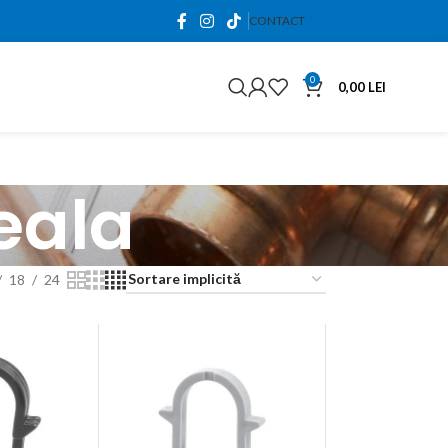
0765.663.761
CONTACT
0
0,00
LEI
eala
18
24