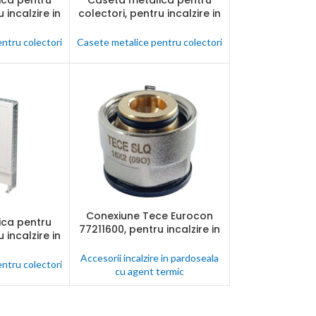
ica pentru
Caseta metalica pentru
T
CITEȘTE MAI MULT
 incalzire in
colectori, pentru incalzire in
cu agent
pardoseala cu agent
0 x 900 x 150
termic, Tece, 540 x 900 x 150
ntru colectori
Casete metalice pentru colectori
mm
Conexiune Tece Eurocon
CITEȘTE MAI MULT
ica pentru
T
77211600, pentru incalzire in
 incalzire in
pardoseala cu agent
cu agent
termic, alama, 16 x 2 mm,
Accesorii incalzire in pardoseala
0 x 900 x 150
ntru colectori
3/4″
cu agent termic