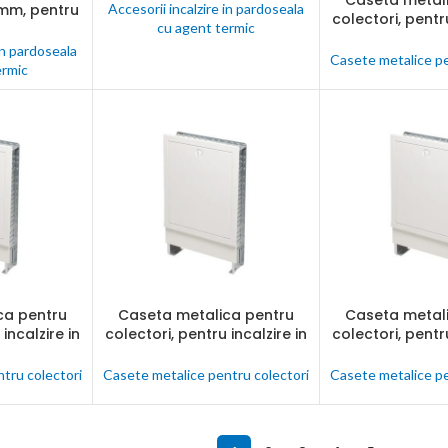
Caseta metal
CITEȘTE MAI MUL
agent termic, 150 x 8 mm, L
mm, pentru
Accesorii incalzire in pardoseala
colectori, pentru
= 40 m
rdoseala cu
cu agent termic
pardoseala 
rmic
une
in pardoseala
termic, Tece, 114
Casete metalice pe
ermic
nta
mm
ectate
C
nalogice
j
ca pentru
Caseta metalica pentru
Caseta metal
CITEȘTE MAI MULT
CITEȘTE MAI MUL
incalzire in
colectori, pentru incalzire in
colectori, pentru
u agent
pardoseala cu agent
pardoseala 
 x 900 x 150
termic, Tece, 840 x 900 x 150
termic, Tece, 99
tru colectori
Casete metalice pentru colectori
Casete metalice pe
mm
mm