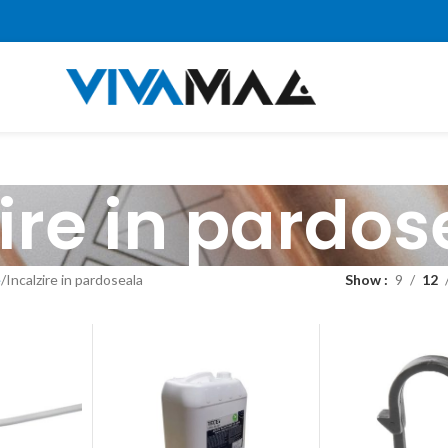
ire in pardos
e
Incalzire in pardoseala
Show
9
12