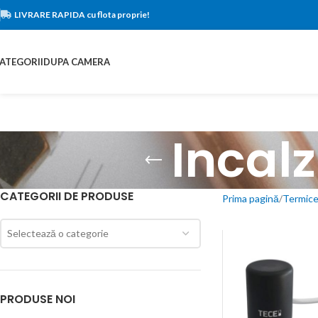
LIVRARE RAPIDA cu flota proprie!
ATEGORII
DUPA CAMERA
Incalz
CATEGORII DE PRODUSE
Prima pagină
Termic
Selectează o categorie
PRODUSE NOI