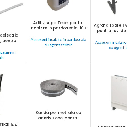
Aditiv sapa Tece, pentru
CITEȘTE MAI MULT
Agrafa fixare T8
CITEȘTE MAI MUL
incalzire in pardoseala, 10 L
pentru tevi de 
oelectric
pardoseala 
Accesorii incalzire in pardoseala
, pentru
termic, 14 – 2
Accesorii incalzire
cu agent termic
rdoseala cu
200 bu
cu agent 
, 230 V
calzire in
la
Banda perimetrala cu
CITEȘTE MAI MULT
adeziv Tece, pentru
incalzire in pardoseala cu
TECEfloor