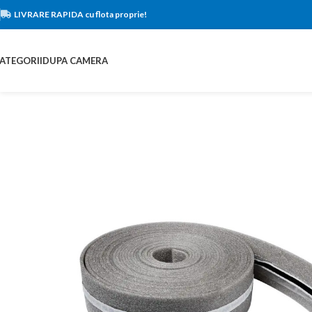
LIVRARE RAPIDA cu flota proprie!
ATEGORII
DUPA CAMERA