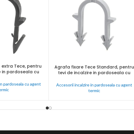
une
nta
ectate
C
nalogice
 extra Tece, pentru
Agrafa fixare Tece Standard, pentru
CITEȘTE MAI MULT
re in pardoseala cu
tevi de incalzire in pardoseala cu
 – 20 mm, cutie 200
agent termic, 14 – 20 mm, cutie 300
ucati
bucati
 in pardoseala cu agent
Accesorii incalzire in pardoseala cu agent
ermic
termic
j