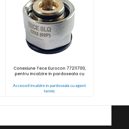
Conexiune Y 
CITEȘTE MAI MU
Conexiune Tece Eurocon 77211700,
incalzire in
CITEȘTE MAI MULT
pentru incalzire in pardoseala cu
termic, 3
agent termic, alama, 17 x 2 mm, 3/4″
Accesorii incalz
Accesorii incalzire in pardoseala cu agent
termic