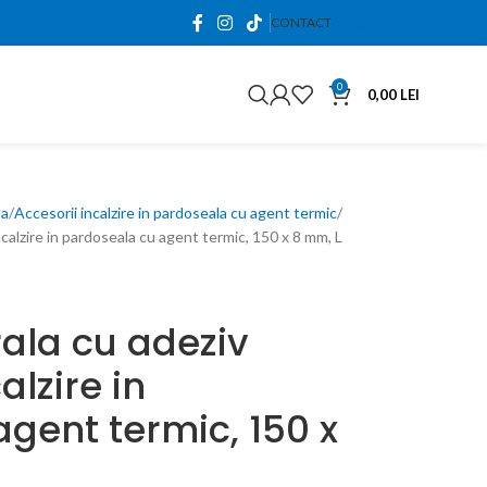
0765.663.761
CONTACT
0
0,00
LEI
la
Accesorii incalzire in pardoseala cu agent termic
calzire in pardoseala cu agent termic, 150 x 8 mm, L
ala cu adeziv
alzire in
gent termic, 150 x