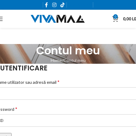
0765.663.761
0
0,00
LE
Contul meu
Home
Contul meu
UTENTIFICARE
*
me utilizator sau adresă email
*
assword