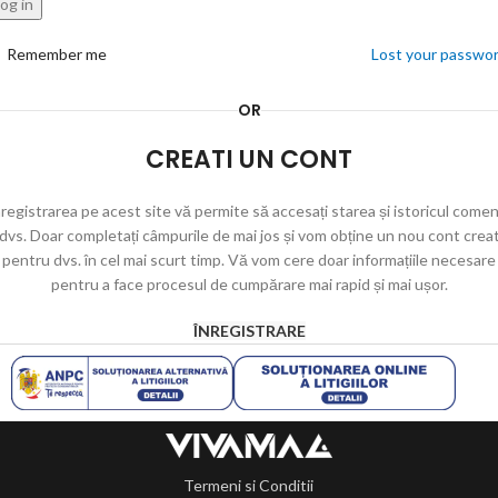
og in
Remember me
Lost your passwo
OR
CREATI UN CONT
registrarea pe acest site vă permite să accesați starea și istoricul comen
dvs. Doar completați câmpurile de mai jos și vom obține un nou cont crea
pentru dvs. în cel mai scurt timp. Vă vom cere doar informațiile necesare
pentru a face procesul de cumpărare mai rapid și mai ușor.
ÎNREGISTRARE
Termeni si Conditii