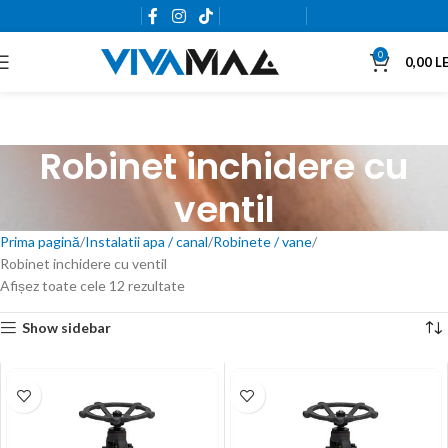
0765.663.761
0
0,00
LE
Robinet inchidere cu
ventil
Prima pagină
Instalatii apa / canal
Robinete / vane
Robinet inchidere cu ventil
Afișez toate cele 12 rezultate
Show sidebar