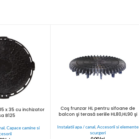
une
nta
ectate
C
nalogice
j
Coş frunzar HL pentru sifoane de
ADAUGĂ ÎN COȘ
 x 35 cu inchizator
balcon şi terasă seriile HL80,HL90 şi
sa B125
HL310NK, HL510NK
Instalatii apa / canal
,
Accesorii si elemente
nal
,
Capace camine si
scurgeri
cesorii
0,00
lei