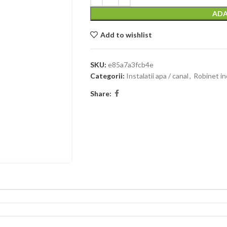
ADA
Add to wishlist
SKU:
e85a7a3fcb4e
Categorii:
Instalatii apa / canal
,
Robinet in
Share: