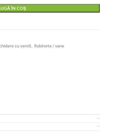
UGĂ ÎN COȘ
chidere cu ventil
,
Robinete / vane