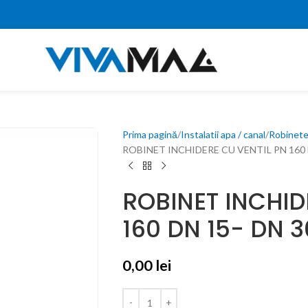
Prima pagină
Instalatii apa / canal
Robinete
ROBINET INCHIDERE CU VENTIL PN 160 
ROBINET INCHID
160 DN 15- DN 
0,00
lei
0,00
0,00
lei
lei