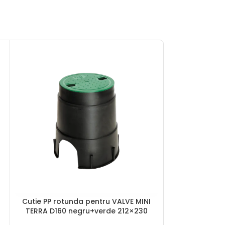
Cutie PP rotu
ADAUGĂ ÎN COȘ
Cutie PP rotunda pentru VALVE MINI
ADAUGĂ ÎN COȘ
D240 neg
TERRA D160 negru+verde 212×230