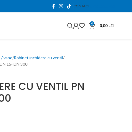
0765.663.761
CONTACT
0
0,00
LEI
 / vane
Robinet inchidere cu ventil
DN 15- DN 300
ERE CU VENTIL PN
300