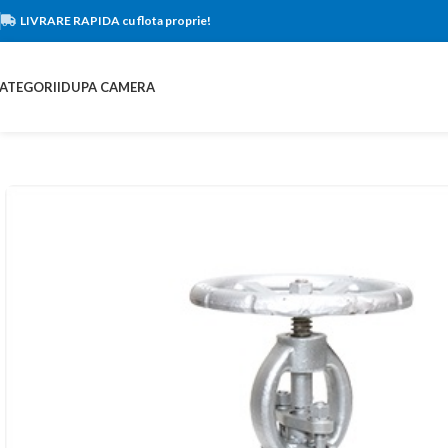
LIVRARE RAPIDA cu flota proprie!
ATEGORII
DUPA CAMERA