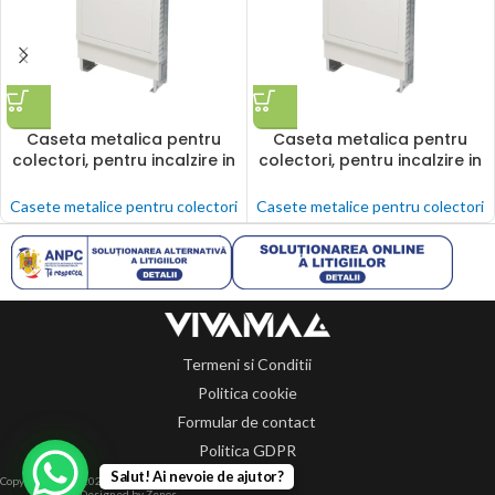
Caseta metalica pentru
Caseta metalica pentru
colectori, pentru incalzire in
colectori, pentru incalzire in
pardoseala cu agent termic,
pardoseala cu agent termic,
Tece, 1140 x 900 x 150 mm
Tece, 690 x 900 x 150 mm
Casete metalice pentru colectori
Casete metalice pentru colectori
Termeni si Conditii
Politica cookie
Formular de contact
Politica GDPR
Salut! Ai nevoie de ajutor?
Copyright 2014-2024 © Toate drepturile rezervate.
Designed by Zenos.