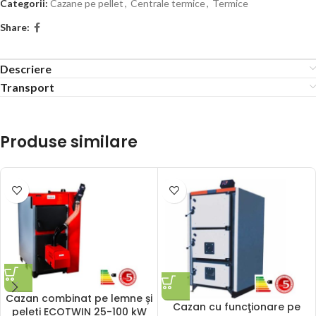
Categorii:
Cazane pe pellet
,
Centrale termice
,
Termice
Share:
Descriere
Transport
Produse similare
Cazan combinat pe lemne și
Cazan cu funcţionare pe
peleti ECOTWIN 25-100 kW