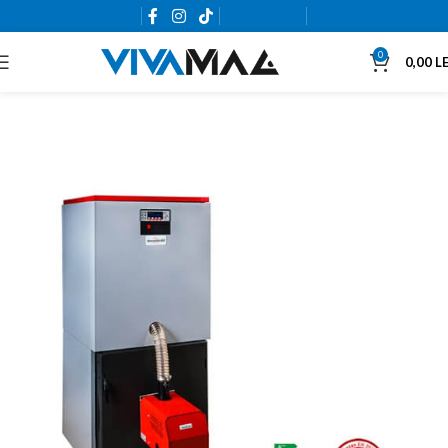
0765.663.761
0
0,00
LE