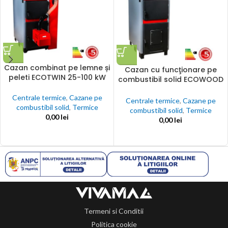
Cazan combinat pe lemne și
Cazan cu funcţionare pe
peleti ECOTWIN 25-100 kW
combustibil solid ECOWOOD
STANDARD 25 – 100 kW
Centrale termice
,
Cazane pe
Centrale termice
,
Cazane pe
combustibil solid
,
Termice
combustibil solid
,
Termice
0,00
lei
0,00
lei
Termeni si Conditii
Politica cookie