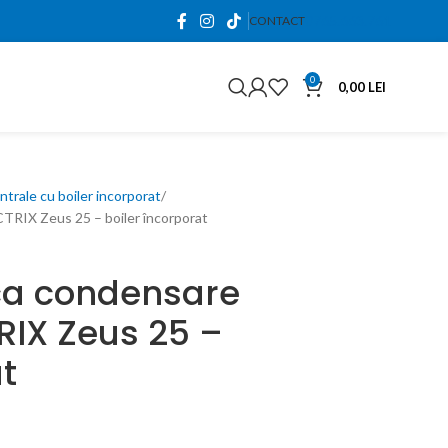
0765.663.761
CONTACT
0
0,00
LEI
ntrale cu boiler incorporat
TRIX Zeus 25 – boiler încorporat
ca condensare
IX Zeus 25 –
at