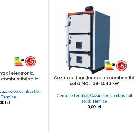
une
nta
ectate
C
nalogice
trol electronic,
Cazan cu funcţionare pe combustibi
ADAUGĂ ÎN COȘ
 combustibil solid
solid MCL 139-1.046 kW
US 25 – 100 kW
Cazane pe combustibil
j
Centrale termice
,
Cazane pe combustibil
,
Termice
solid
,
Termice
,00
lei
0,00
lei