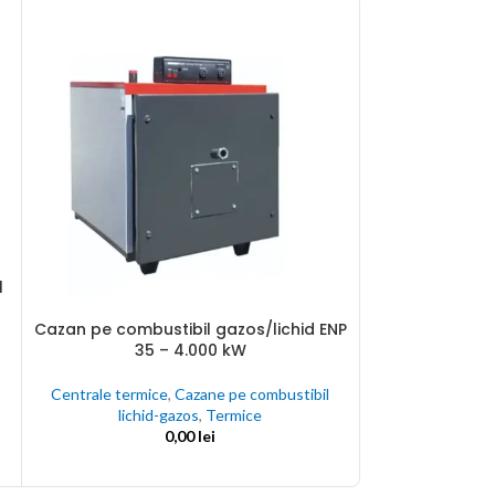
l
Cazan pe combustibil gazos/lichid ENP
ADAUGĂ ÎN COȘ
35 – 4.000 kW
Centrala 
ADAUGĂ ÎN COȘ
Immergas V
Centrale termice
,
Cazane pe combustibil
lichid-gazos
,
Termice
Centrale termice
0,00
lei
de ap