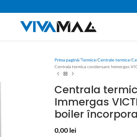
Prima pagină
Termice
Centrale termice
Ce
Centrala termica condensare Immergas VIC
Centrala termi
Immergas VICTR
boiler încorpor
0,00
lei
0,00
lei
0,00
lei