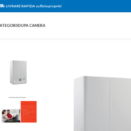
LIVRARE RAPIDA cu flota proprie!
ATEGORII
DUPA CAMERA