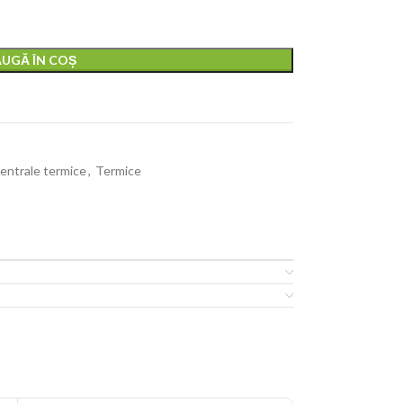
UGĂ ÎN COȘ
entrale termice
,
Termice