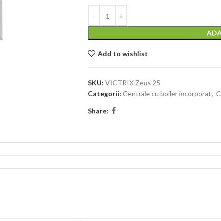
ADA
Add to wishlist
SKU:
VICTRIX Zeus 25
Categorii:
Centrale cu boiler incorporat
,
C
Share: