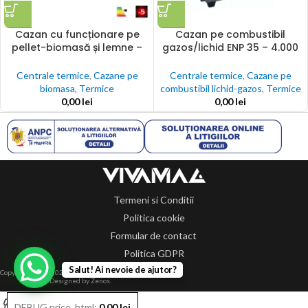
Cazan cu funcționare pe
Cazan pe combustibil
pellet-biomasă și lemne –
gazos/lichid ENP 35 – 4.000
ECOBIO 25-100 kW
kW
Centrale termice
,
Cazane pe
Centrale termice
,
Cazane pe
biomasa
,
Termice
combustibil lichid-gazos
,
Termice
0,00
lei
0,00
lei
Termeni si Conditii
Politica cookie
Formular de contact
Politica GDPR
Salut! Ai nevoie de ajutor?
Copyright 2014-2024 © Toate drepturile rezervate.
Designed by Zenos.
0
DEBUG price_html:
0,00
lei