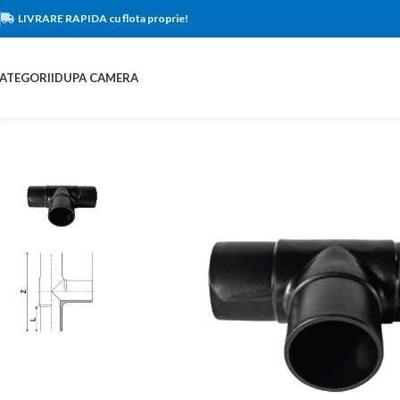
LIVRARE RAPIDA cu flota proprie!
ATEGORII
DUPA CAMERA