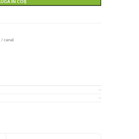
UGĂ ÎN COȘ
 / canal