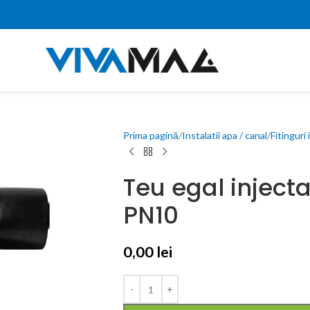
Prima pagină
Instalatii apa / canal
Fitinguri
Teu egal injecta
PN10
0,00
0,00
lei
lei
0,00
lei