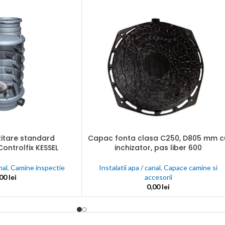
une
nta
ectate
C
nalogice
Capac fonta clasa C250, D805 mm c
zitare standard
ADAUGĂ ÎN COȘ
inchizator, pas liber 600
Controlfix KESSEL
j
Instalatii apa / canal
,
Capace camine si
nal
,
Camine inspectie
accesorii
,00
lei
0,00
lei