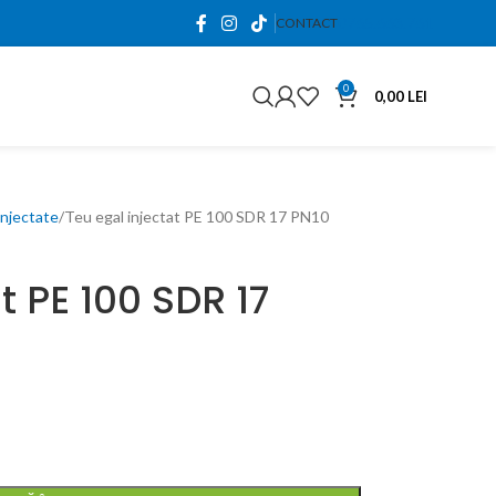
0765.663.761
CONTACT
0
0,00
LEI
 injectate
Teu egal injectat PE 100 SDR 17 PN10
t PE 100 SDR 17