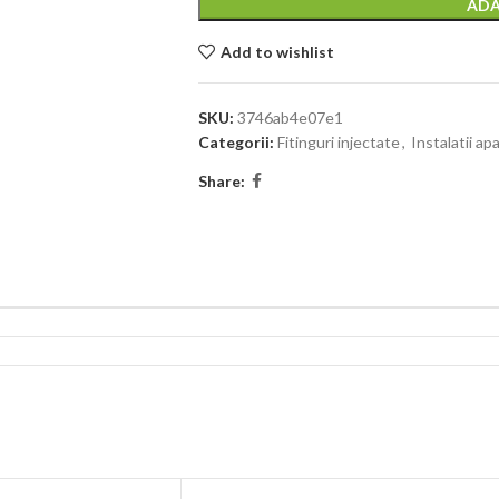
ADA
Add to wishlist
SKU:
3746ab4e07e1
Categorii:
Fitinguri injectate
,
Instalatii apa
Share: