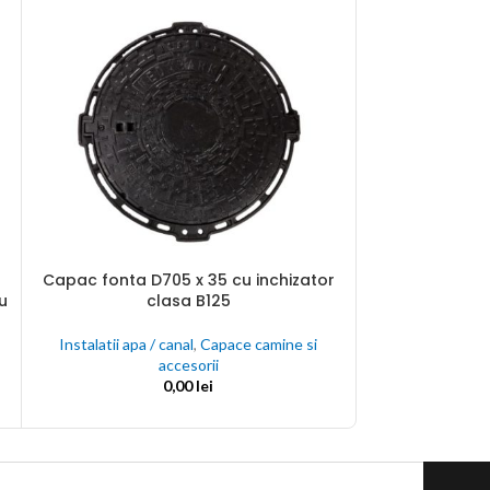
Capac fonta D705 x 35 cu inchizator
ADAUGĂ ÎN COȘ
Echipament d
ADAUGĂ ÎN COȘ
clasa B125
u
Instalatii apa / canal
,
Capace camine si
Instalatii apa /
accesorii
0,00
lei