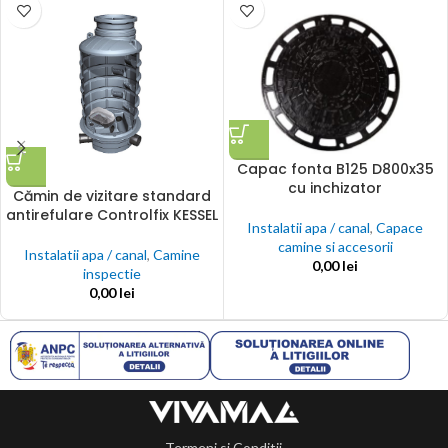
Capac fonta B125 D800x35
cu inchizator
Cămin de vizitare standard
antirefulare Controlfix KESSEL
Instalatii apa / canal
,
Capace
camine si accesorii
Instalatii apa / canal
,
Camine
0,00
lei
inspectie
0,00
lei
Termeni si Conditii