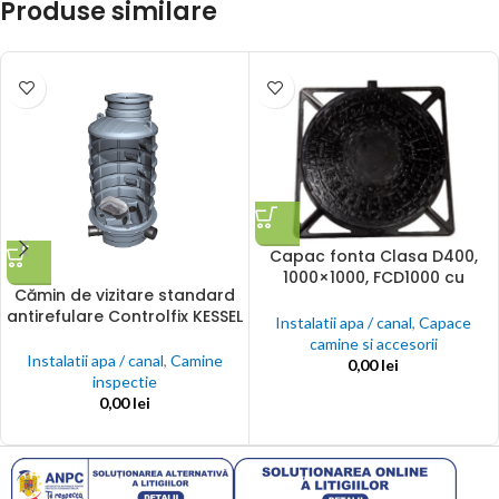
Produse similare
Capac fonta Clasa D400,
1000×1000, FCD1000 cu
Cămin de vizitare standard
autoblocare, pas liber 810
antirefulare Controlfix KESSEL
mm
Instalatii apa / canal
,
Capace
camine si accesorii
Instalatii apa / canal
,
Camine
0,00
lei
inspectie
0,00
lei