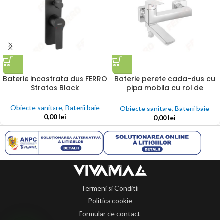
Baterie incastrata dus FERRO
Baterie perete cada-dus cu
Stratos Black
pipa mobila cu rol de
comutator cada-dus FERRO
VITTO VERDELINE
Obiecte sanitare
,
Baterii baie
Obiecte sanitare
,
Baterii baie
0,00
lei
0,00
lei
Termeni si Conditii
Politica cookie
Formular de contact