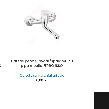
Baterie perete lavoar/spalator, cu
Baterie stati
ADAUGĂ ÎN COȘ
ADAUGĂ ÎN COȘ
O
pipa mobila FERRO ISSO
Obiecte sanitare
,
Baterii baie
Obiecte s
0,00
lei