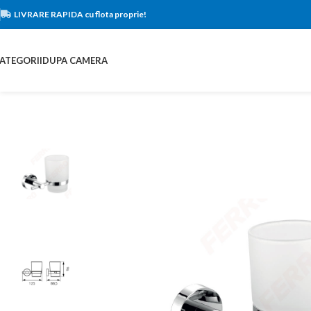
LIVRARE RAPIDA cu flota proprie!
ATEGORII
DUPA CAMERA