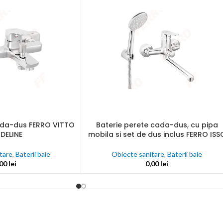
une
nta
ectate
C
nalogice
ada-dus FERRO VITTO
Baterie perete cada-dus, cu pipa
ADAUGĂ ÎN COȘ
DELINE
mobila si set de dus inclus FERRO ISS
tare
,
Baterii baie
Obiecte sanitare
,
Baterii baie
j
,00
lei
0,00
lei