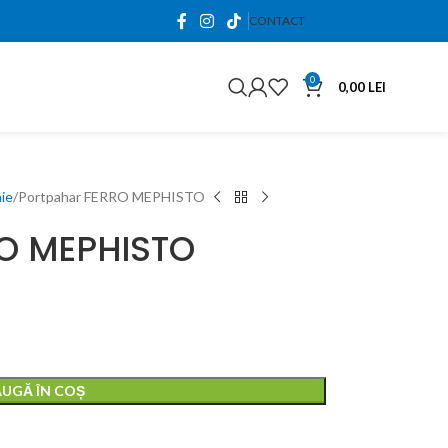
0765.663.761
CONTACT
0
0,00
LEI
aie
Portpahar FERRO MEPHISTO
RO MEPHISTO
0,00
0,00
lei
lei
UGĂ ÎN COȘ