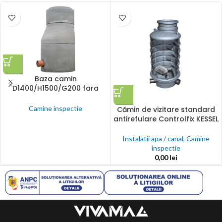
Baza camin
D1400/H1500/G200 fara
jgheab
Camine inspectie
Cămin de vizitare standard
antirefulare Controlfix KESSEL
Instalatii apa / canal
,
Camine
inspectie
0,00
lei