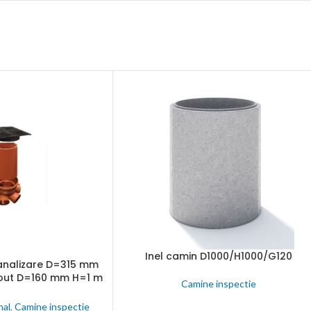
une
nta
ectate
C
nalogice
j
Inel camin D1000/H1000/G120
CITEȘTE MAI MULT
canalizare D=315 mm
1 out D=160 mm H=1 m
Camine inspectie
 fonta B125
nal
,
Camine inspectie