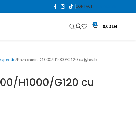
0765.663.761
CONTACT
0
0,00
LEI
nspectie
Baza camin D1000/H1000/G120 cu jgheab
000/H1000/G120 cu