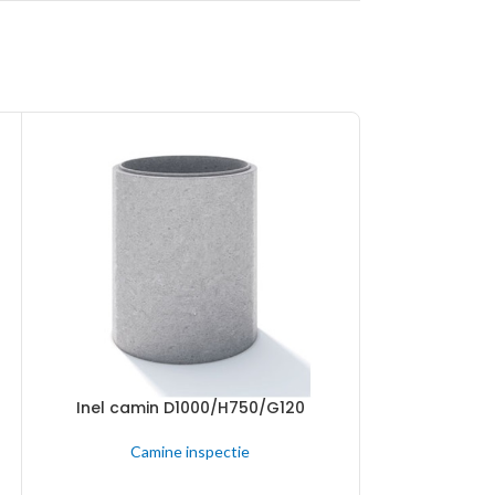
Inel camin D1000/H750/G120
Inel cami
CITEȘTE MAI MULT
CITEȘTE MAI MU
Camine inspectie
Cam