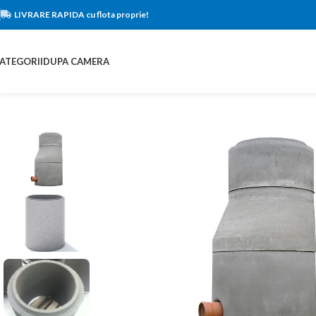
LIVRARE RAPIDA cu flota proprie!
ATEGORII
DUPA CAMERA