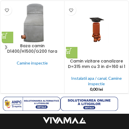
Baza camin
D1400/H1500/G200 fara
jgheab
Camin vizitare canalizare
Camine inspectie
D=315 mm cu 3 in d=160 si 1
out D=160 mm H=1 m si
capac fonta B125
Instalatii apa / canal
,
Camine
inspectie
0,00
lei