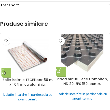
Transport
Produse similare
Placa nuturi Tece Combitop,
Folie izolatie TECEfloor 50 m
ND 20, EPS 150, pentru
x 1.04 m cu aluminiu,
incalzire in pardoseala cu
premarcata, pentru incalzire
agent termic
in pardoseala cu agent
Izolatie incalzire in pardoseala cu
Izolatie incalzire in pardoseala cu
termic
agent termic
agent termic