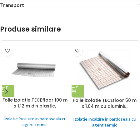
Transport
Produse similare
Folie izolatie TECEfloor 100 m
Folie izolatie TECEfloor 50 m
x 1.12 m din plastic,
x 1.04 m cu aluminiu,
premarcata, pentru incalzire
premarcata, pentru incalzire
in pardoseala cu agent
in pardoseala cu agent
Izolatie incalzire in pardoseala cu
Izolatie incalzire in pardoseala cu
termic
termic
agent termic
agent termic