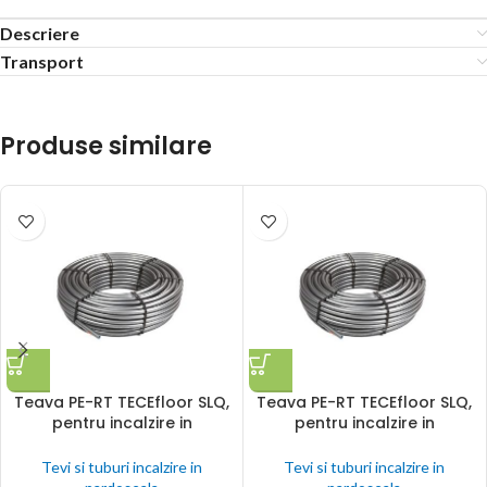
Descriere
Transport
Produse similare
Teava PE-RT TECEfloor SLQ,
Teava PE-RT TECEfloor SLQ,
pentru incalzire in
pentru incalzire in
pardoseala cu agent termic,
pardoseala cu agent termic,
17 x 2 mm, L 560 m
17 x 2 mm, L 600 m
Tevi si tuburi incalzire in
Tevi si tuburi incalzire in