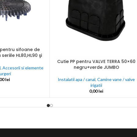
une
nta
ectate
C
 pentru sifoane de
seriile HL80,HL90 şi
nalogice
K, HL510NK
Cutie PP pentru VALVE TERRA 50×60
ADAUGĂ ÎN COȘ
negru+verde JUMBO
l
,
Accesorii si elemente
urgeri
,00
lei
Instalatii apa / canal
,
Camine vane / valve
irigatii
0,00
lei
j