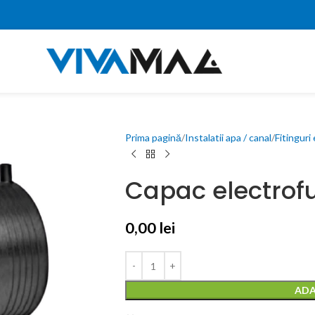
Prima pagină
Instalatii apa / canal
Fitinguri
Capac electrofu
0,00
lei
0,00
lei
0,00
lei
ADA