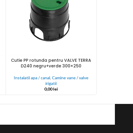
Echipament d
ADAUGĂ ÎN COȘ
Cutie PP rotunda pentru VALVE TERRA
ADAUGĂ ÎN COȘ
Instalatii apa /
D240 negru+verde 300×250
Instalatii apa / canal
,
Camine vane / valve
irigatii
0,00
lei