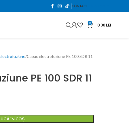
0765.663.761
CONTACT
0
0,00
LEI
 electrofuziune
Capac electrofuziune PE 100 SDR 11
ziune PE 100 SDR 11
UGĂ ÎN COȘ