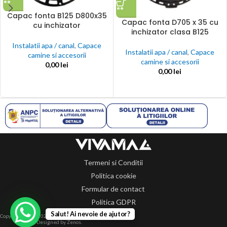
Capac fonta B125 D800x35
Capac fonta D705 x 35 cu
cu inchizator
inchizator clasa B125
Instalatii apa / canal
,
Capace
Instalatii apa / canal
,
Capace
camine si accesorii
camine si accesorii
0,00
lei
0,00
lei
Termeni si Conditii
Politica cookie
Formular de contact
Politica GDPR
Salut! Ai nevoie de ajutor?
Copyright 2014-2024 © Toate drepturile rezervate.
Designed by Zenos.