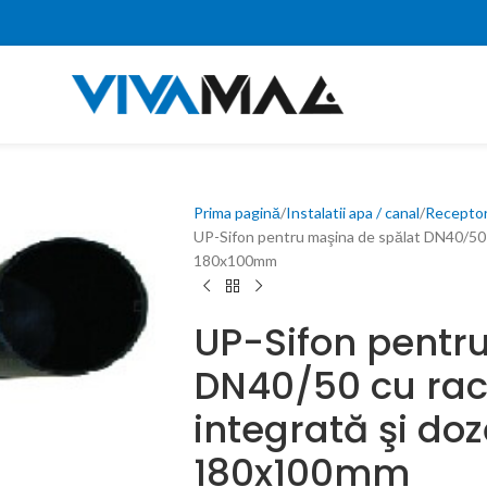
Prima pagină
Instalatii apa / canal
Receptori
UP-Sifon pentru maşina de spălat DN40/50 cu
180x100mm
UP-Sifon pentr
DN40/50 cu rac
integrată şi doz
180x100mm
0,00
lei