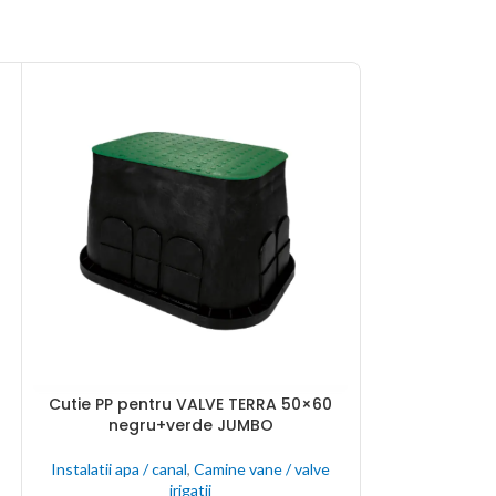
Echipament d
ADAUGĂ ÎN COȘ
Cutie PP pentru VALVE TERRA 50×60
ADAUGĂ ÎN COȘ
negru+verde JUMBO
Instalatii apa /
Instalatii apa / canal
,
Camine vane / valve
irigatii