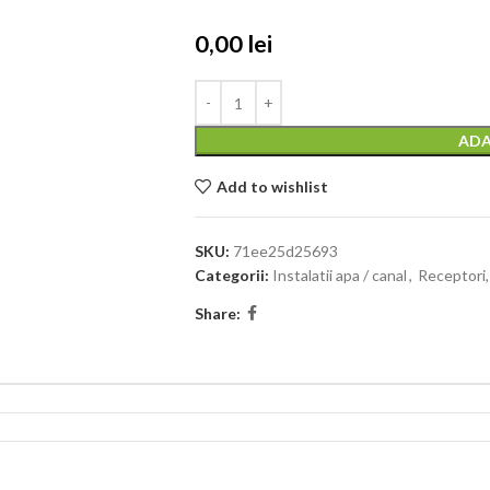
0,00
lei
0,00
lei
ADA
Add to wishlist
SKU:
71ee25d25693
Categorii:
Instalatii apa / canal
,
Receptori,
Share: