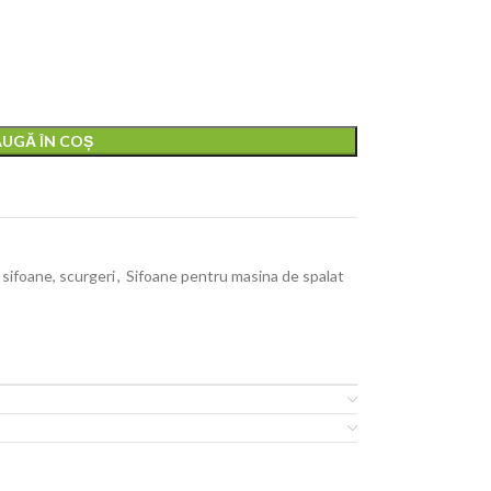
UGĂ ÎN COȘ
 sifoane, scurgeri
,
Sifoane pentru masina de spalat