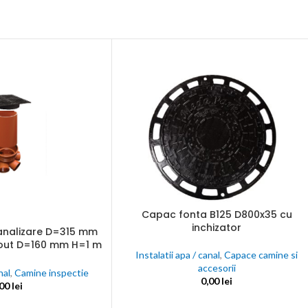
une
nta
ectate
C
nalogice
j
Capac fonta B125 D800x35 cu
ADAUGĂ ÎN COȘ
inchizator
canalizare D=315 mm
1 out D=160 mm H=1 m
Instalatii apa / canal
,
Capace camine si
 fonta B125
accesorii
nal
,
Camine inspectie
0,00
lei
,00
lei