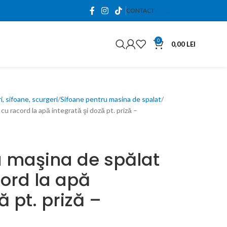
0765.663.761
CONTACT
0
0,00
LEI
, sifoane, scurgeri
Sifoane pentru masina de spalat
 racord la apă integrată şi doză pt. priză –
u maşina de spălat
ord la apă
ă pt. priză –