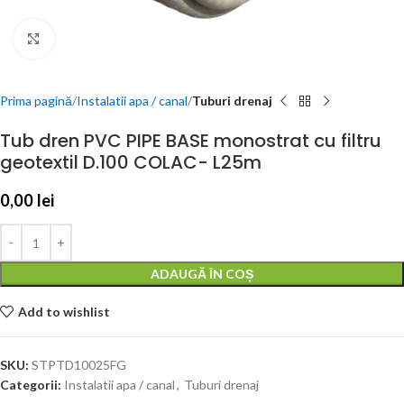
Click to enlarge
Prima pagină
Instalatii apa / canal
Tuburi drenaj
Tub dren PVC PIPE BASE monostrat cu filtru
geotextil D.100 COLAC- L25m
0,00
lei
ADAUGĂ ÎN COȘ
Add to wishlist
SKU:
STPTD10025FG
Categorii:
Instalatii apa / canal
,
Tuburi drenaj