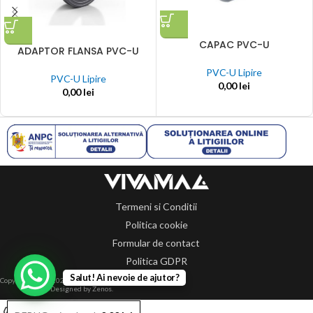
CAPAC PVC-U
ADAPTOR FLANSA PVC-U
PVC-U Lipire
PVC-U Lipire
0,00
lei
0,00
lei
Termeni si Conditii
Politica cookie
Formular de contact
Politica GDPR
Salut! Ai nevoie de ajutor?
Copyright 2014-2024 © Toate drepturile rezervate.
Designed by Zenos.
0