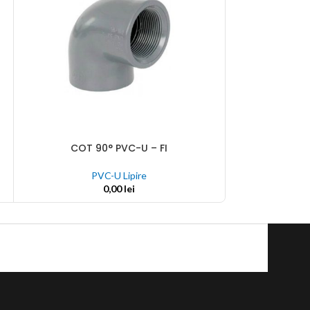
CR
ADAUGĂ ÎN COȘ
COT 90° PVC-U – FI
ADAUGĂ ÎN COȘ
P
PVC-U Lipire
0,00
lei