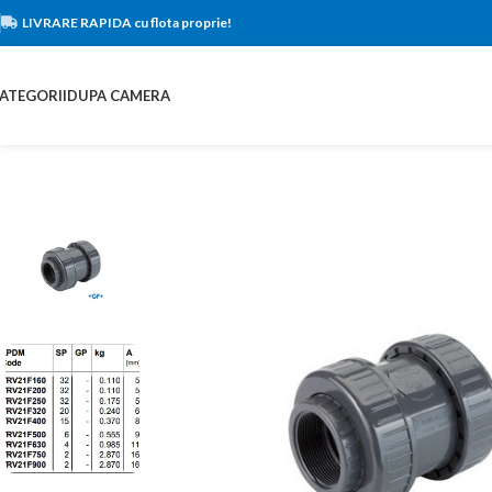
LIVRARE RAPIDA cu flota proprie!
ATEGORII
DUPA CAMERA