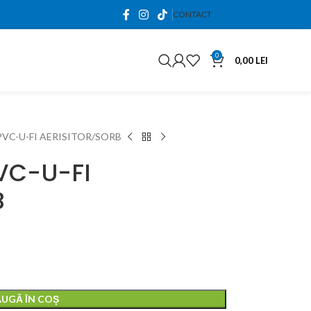
0765.663.761
CONTACT
0
0,00
LEI
PVC-U-FI AERISITOR/SORB
VC-U-FI
B
0,00
lei
0,00
lei
UGĂ ÎN COȘ