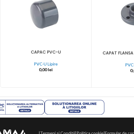
Teava PVC
Robinete / vane
Fitinguri
electrofuzi
Receptori, sifoane,
Robinet clapa fluture
Fitinguri fo
scurgeri
Robinet inchidere cu
Fitinguri inj
bila
Fitinguri PV
Sisteme drenaj
Robinet inchidere cu
Flanse
Receptori de acoperis
sertar
Hidranti
Receptori terasa
CAPAC PVC-U
ADAUGĂ ÎN COȘ
CAPAT FLANSA F
ADAUGĂ ÎN COȘ
Robinet inchidere cu
Manometre a
circulabila
ventil
PVC-U Lipire
Rezervoare
PVC-
Receptori terasa
0,00
lei
Robineti PEHD
0
subterane
necirculabila
Rezervoare
Sifoane burlan
Tranzitii si capete de
supraterane
Sifoane condens
bransament
Tuburi drena
Sifoane fonta, trafic,
Accesorii si elemente
PVC-U Lipire
parcare
scurgeri
Sifoane pardoseala
Aparate de sudura
Camine de colectare
Sisteme piese
Camine inspectie
etansare
Camine vane / valve
|
Termeni si Conditii
|
Politica cookie
|
Formular de co