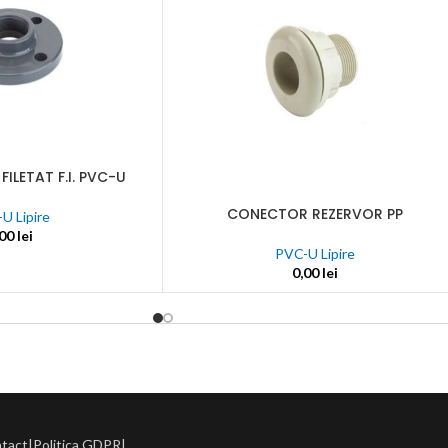
une
nta
ectate
C
ILETAT F.I. PVC-U
nalogice
CONECTOR REZERVOR PP
ADAUGĂ ÎN COȘ
U Lipire
,00
lei
PVC-U Lipire
0,00
lei
j
ntact
|
Politica GDPR
|