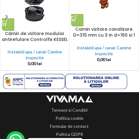
Camin vizitare canalizare
Cămin de vizitare modular
D=315 mm cu 3 in d=160 si 1
antirefulare Controlfix KESSEL
out D=160 mm H=1 m si
capac fonta B125
Instalatii apa / canal
,
Camine
Instalatii apa / canal
,
Camine
inspectie
inspectie
0,00
lei
0,00
lei
Termeni si Conditii
Politica cookie
Formular de contact
Politica GDPR