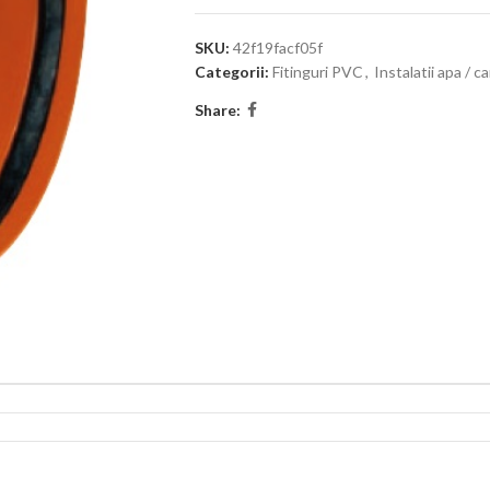
SKU:
42f19facf05f
Categorii:
Fitinguri PVC
,
Instalatii apa / c
Share: