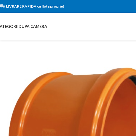
LIVRARE RAPIDA cu flota proprie!
ATEGORII
DUPA CAMERA