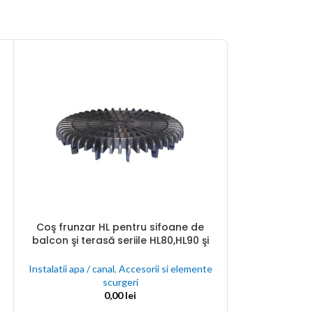
Coş frunzar HL pentru sifoane de
ADAUGĂ ÎN COȘ
r
balcon şi terasă seriile HL80,HL90 şi
HL310NK, HL510NK
Cutie PP rotu
ADAUGĂ ÎN COȘ
Instalatii apa / canal
,
Accesorii si elemente
TERRA D160 
scurgeri
0,00
lei
Instalatii apa / 