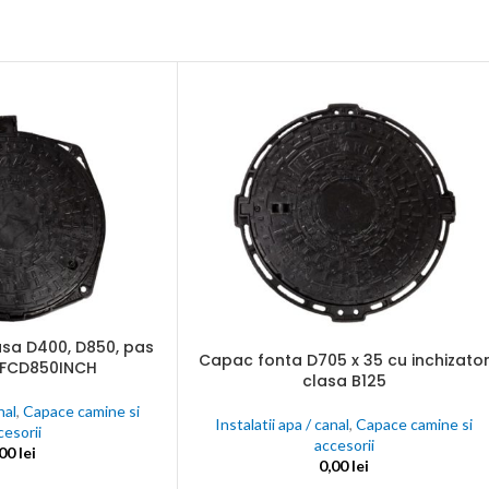
une
nta
ectate
C
nalogice
j
sa D400, D850, pas
Capac fonta D705 x 35 cu inchizato
ADAUGĂ ÎN COȘ
0 FCD850INCH
clasa B125
nal
,
Capace camine si
Instalatii apa / canal
,
Capace camine si
cesorii
accesorii
,00
lei
0,00
lei