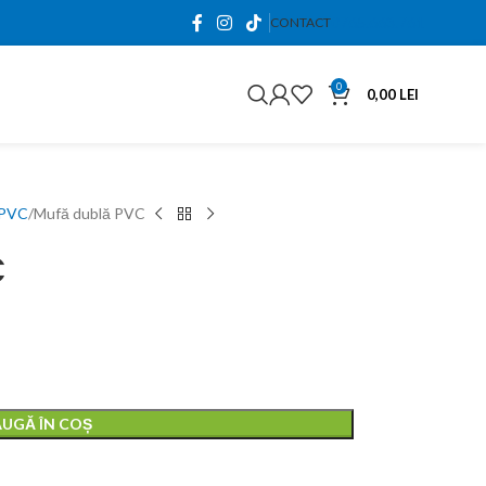
0765.663.761
CONTACT
0
0,00
LEI
i PVC
Mufă dublă PVC
C
0,00
lei
0,00
lei
UGĂ ÎN COȘ