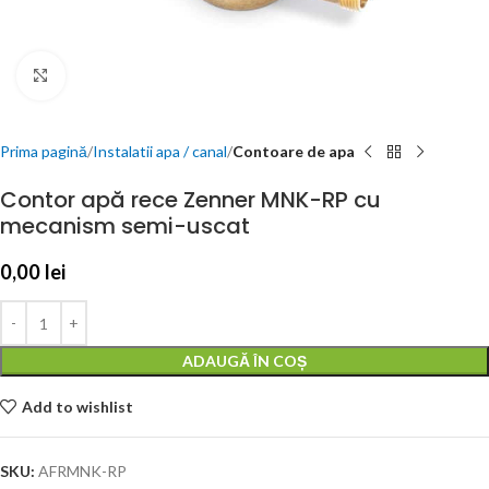
Click to enlarge
Prima pagină
Instalatii apa / canal
Contoare de apa
Contor apă rece Zenner MNK-RP cu
mecanism semi-uscat
0,00
lei
ADAUGĂ ÎN COȘ
Add to wishlist
SKU:
AFRMNK-RP