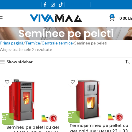
0765.663.761
0
0,00
LE
Seminee pe peleti
Prima pagină
Termice
Centrale termice
Seminee pe peleti
Afișez toate cele 2 rezultate
Show sidebar
Termoșemineu pe pellet cu
Șemineu pe peleti cu aer
aer cald IDRO MOD 23 – 33