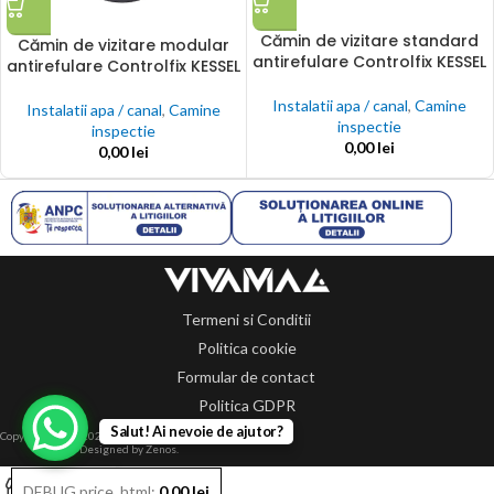
Cămin de vizitare standard
Cămin de vizitare modular
antirefulare Controlfix KESSEL
antirefulare Controlfix KESSEL
Instalatii apa / canal
,
Camine
Instalatii apa / canal
,
Camine
inspectie
inspectie
0,00
lei
0,00
lei
Termeni si Conditii
Politica cookie
Formular de contact
Politica GDPR
Salut! Ai nevoie de ajutor?
Copyright 2014-2024 © Toate drepturile rezervate.
Designed by Zenos.
0
DEBUG price_html:
0,00
lei