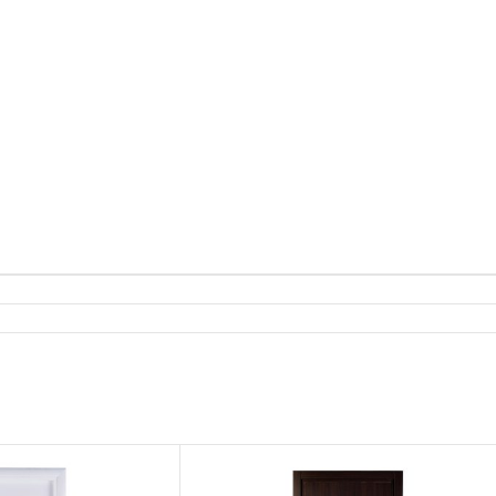
une
nta
ectate
C
nalogice
j