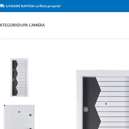
LIVRARE RAPIDA cu flota proprie!
ATEGORII
DUPA CAMERA