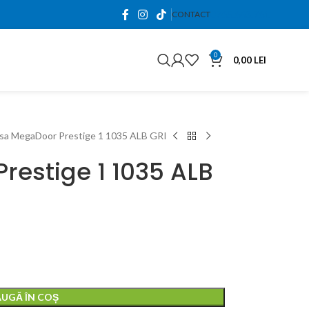
0765.663.761
CONTACT
0
0,00
LEI
sa MegaDoor Prestige 1 1035 ALB GRI
restige 1 1035 ALB
0,00
lei
0,00
lei
UGĂ ÎN COȘ