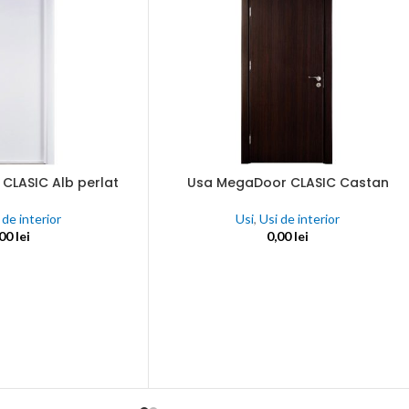
CLASIC Alb perlat
Usa MegaDoor CLASIC Castan
ADAUGĂ ÎN COȘ
 de interior
Usi
,
Usi de interior
,00
lei
0,00
lei