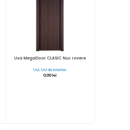
Usa MegaDoor CLASIC Nuc rovere
ADAUGĂ ÎN COȘ
Usi
,
Usi de interior
Usa MegaDoor 
ADAUGĂ ÎN COȘ
0,00
lei
Usi
,
Usi m