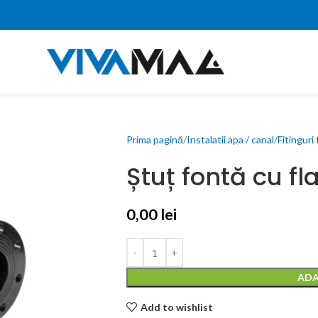
Prima pagină
Instalatii apa / canal
Fitinguri
Ștuț fontă cu fl
0,00
lei
ADA
Add to wishlist