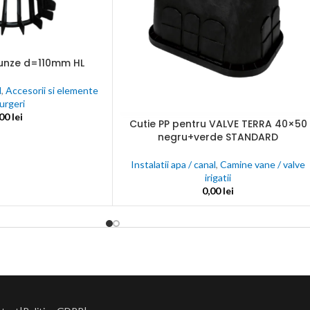
une
nta
runze d=110mm HL
ectate
C
l
,
Accesorii si elemente
urgeri
,00
lei
Cutie PP pentru VALVE TERRA 40×50
ADAUGĂ ÎN COȘ
nalogice
negru+verde STANDARD
Instalatii apa / canal
,
Camine vane / valve
irigatii
0,00
lei
j