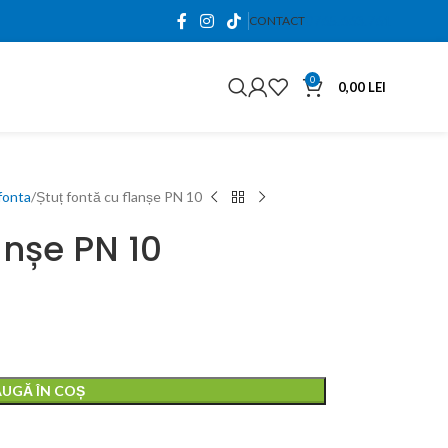
0765.663.761
CONTACT
0
0,00
LEI
 fonta
Ștuț fontă cu flanșe PN 10
anșe PN 10
0,00
lei
0,00
lei
UGĂ ÎN COȘ