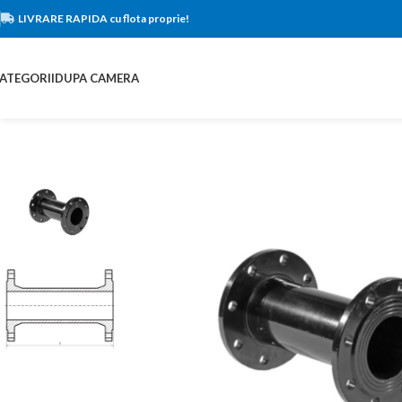
LIVRARE RAPIDA cu flota proprie!
ATEGORII
DUPA CAMERA