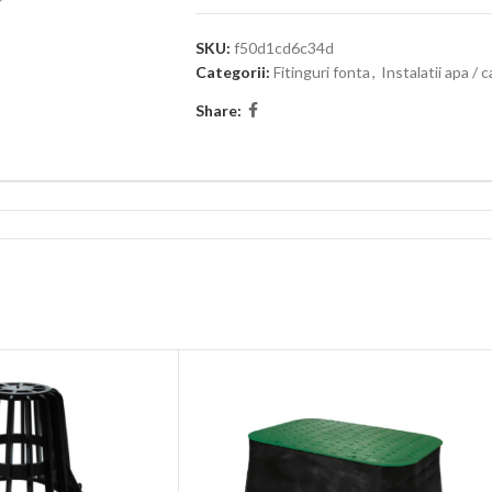
SKU:
f50d1cd6c34d
Categorii:
Fitinguri fonta
,
Instalatii apa / c
Share: