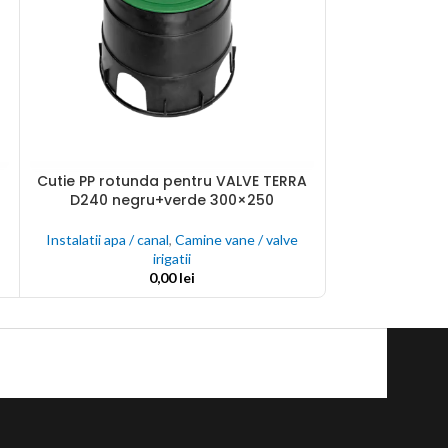
Garnitură d
ADAUGĂ ÎN COȘ
lamina
Cutie PP rotunda pentru VALVE TERRA
ADAUGĂ ÎN COȘ
D240 negru+verde 300×250
Instalatii apa / c
Instalatii apa / canal
,
Camine vane / valve
irigatii
0,00
lei