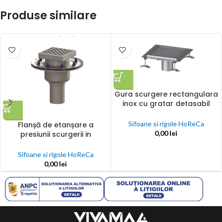
Produse similare
Gura scurgere rectangulara
inox cu gratar detasabil
iesire verticala KESSEL
Sifoane si rigole HoReCa
Flanșă de etanșare a
0,00
lei
presiunii scurgerii in
pardoseală Ferrofix
Sifoane si rigole HoReCa
0,00
lei