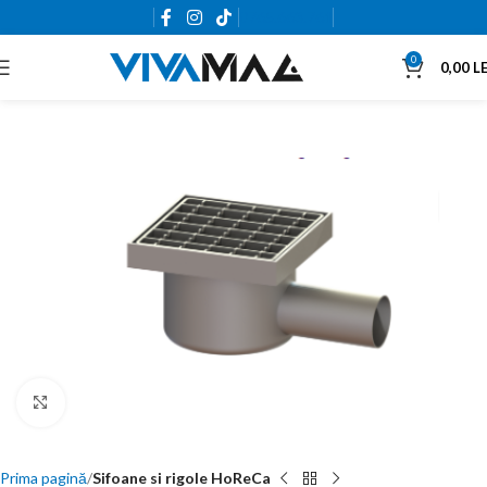
0765.663.761
0
0,00
LE
Click to enlarge
Prima pagină
Sifoane si rigole HoReCa