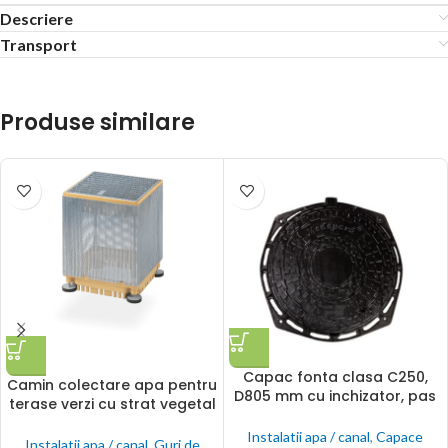
Descriere
Transport
Produse similare
Capac fonta clasa C250,
Camin colectare apa pentru
D805 mm cu inchizator, pas
terase verzi cu strat vegetal
liber 600
SITA
Instalatii apa / canal
,
Capace
Instalatii apa / canal
,
Guri de