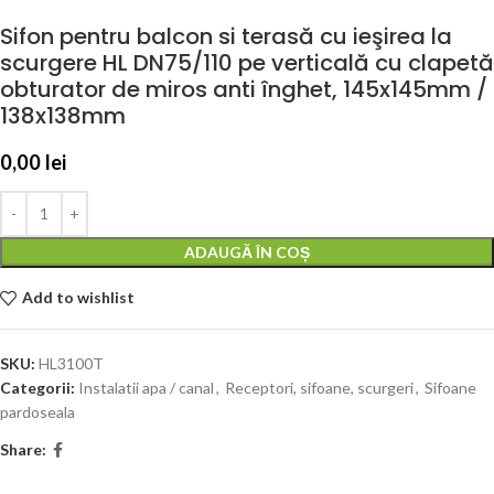
Sifon pentru balcon si terasă cu ieşirea la
scurgere HL DN75/110 pe verticală cu clapetă
obturator de miros anti înghet, 145x145mm /
138x138mm
0,00
lei
ADAUGĂ ÎN COȘ
Add to wishlist
SKU:
HL3100T
Categorii:
Instalatii apa / canal
,
Receptori, sifoane, scurgeri
,
Sifoane
pardoseala
Share: