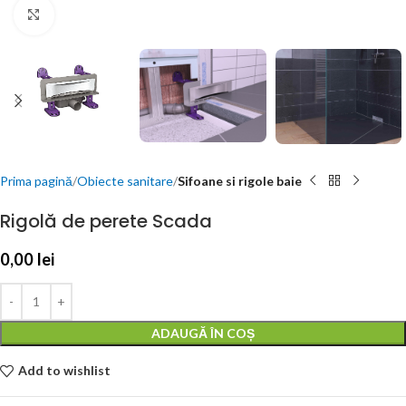
Click to enlarge
Prima pagină
Obiecte sanitare
Sifoane si rigole baie
Rigolă de perete Scada
0,00
lei
ADAUGĂ ÎN COȘ
Add to wishlist