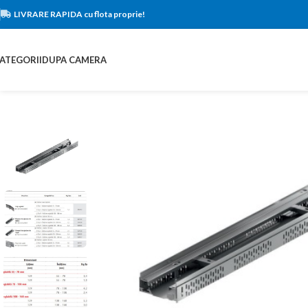
LIVRARE RAPIDA cu flota proprie!
ATEGORII
DUPA CAMERA