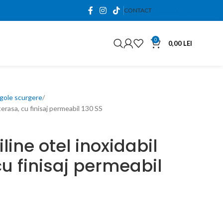
0765.663.761
CONTACT
0
0,00
LEI
igole scurgere
terasa, cu finisaj permeabil 130 SS
line otel inoxidabil
cu finisaj permeabil