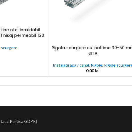
une
nta
ectate
line otel inoxidabil
C
finisaj permeabil 130
GS
Rigola scurgere cu inaltime 30-50 m
e scurgere
ADAUGĂ ÎN COȘ
SITA
nalogice
Instalatii apa / canal
,
Rigole
,
Rigole scurger
0,00
lei
j
ntact
|
Politica GDPR
|