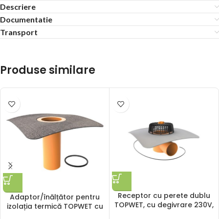
Descriere
Documentatie
Transport
Produse similare
Receptor cu perete dublu
Adaptor/înălțător pentru
TOPWET, cu degivrare 230V,
izolația termică TOPWET cu
flansa din membrana PVC,
flanșă din membrană