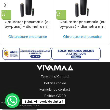
Obturator pneumatic (cu
Obturator pneumatic (cu
by-pass) – diametru min.
by-pass) – diametru min.
300 / max. 600 / Lungime
500 / max. 1000 / Lungime
900
1130
Obturatoare pneumatice
Obturatoare pneumatice
Termeni si Conditii
Politica cookie
Formular de contact
Politica GDPR
Salut! Ai nevoie de ajutor?
Copyright 2014-2024 © Toate drepturile rezervate.
Designed by Zenos.