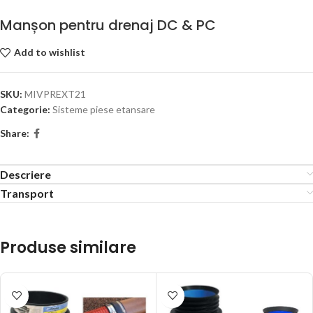
Manșon pentru drenaj DC & PC
Add to wishlist
SKU:
MIVPREXT21
Categorie:
Sisteme piese etansare
Share:
Descriere
Transport
Produse similare