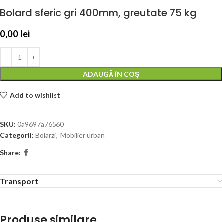
Bolard sferic gri 400mm, greutate 75 kg
0,00
lei
ADAUGĂ ÎN COȘ
Add to wishlist
SKU:
0a9697a76560
Categorii:
Bolarzi
,
Mobilier urban
Share:
Transport
Produse similare